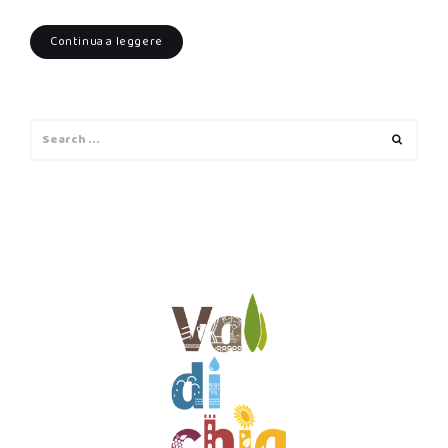
Continua a leggere
Search
Search
for: