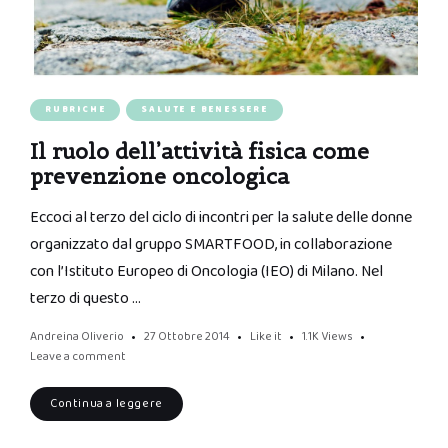
RUBRICHE
SALUTE E BENESSERE
Il ruolo dell’attività fisica come
prevenzione oncologica
Eccoci al terzo del ciclo di incontri per la salute delle donne
organizzato dal gruppo SMARTFOOD, in collaborazione
con l’Istituto Europeo di Oncologia (IEO) di Milano. Nel
terzo di questo …
Andreina Oliverio
27 Ottobre 2014
Like it
1.1K
Views
Leave a comment
Continua a leggere