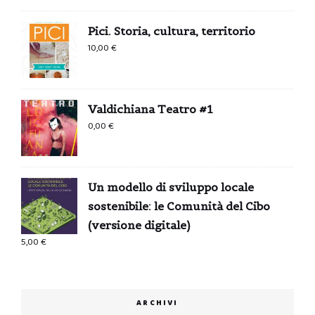
originale
attuale
era:
è:
Pici. Storia, cultura, territorio
0,99 €.
0,00 €.
10,00
€
Valdichiana Teatro #1
0,00
€
Un modello di sviluppo locale
sostenibile: le Comunità del Cibo
(versione digitale)
5,00
€
ARCHIVI