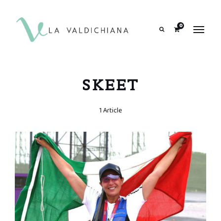
contenuto
0
Search
SKEET
1 Article