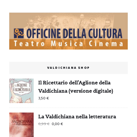
VALDICHIANA SHOP
Il Ricettario dell'Aglione della
Valdichiana (versione digitale)
3,50
€
La Valdichiana nella letteratura
Il
Il
0,99
€
0,00
€
prezzo
prezzo