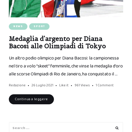
NEWS
SPORT
Medaglia d’argento per Diana
Bacosi alle Olimpiadi di Tokyo
Un altro podio olimpico per Diana Bacosi: la campionessa
nel tiro a volo “skeet” femminile, che vinse la medaglia d’oro
alle scorse Olimpiadi di Rio de Janeiro, ha conquistato il …
Redazione
26 Luglio 2021
Like it
961
Views
1 Comment
Continua a leggere
Search
Search
for: