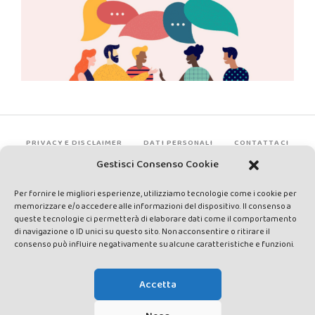
PRIVACY E DISCLAIMER
DATI PERSONALI
CONTATTACI
Gestisci Consenso Cookie
Per fornire le migliori esperienze, utilizziamo tecnologie come i cookie per
memorizzare e/o accedere alle informazioni del dispositivo. Il consenso a
queste tecnologie ci permetterà di elaborare dati come il comportamento
di navigazione o ID unici su questo sito. Non acconsentire o ritirare il
consenso può influire negativamente su alcune caratteristiche e funzioni.
Made by Avatar Web Communication © Copyright 2013-2026. All
rights reserved - Testata registrata presso il Tribunale di Siena con
Accetta
autorizzazione n°1 del 12/04/2014 - Direttrice Responsabile: Chiara
Cacace - E-mail: direzione@lavaldichiana.it - Editore: Valdichiana