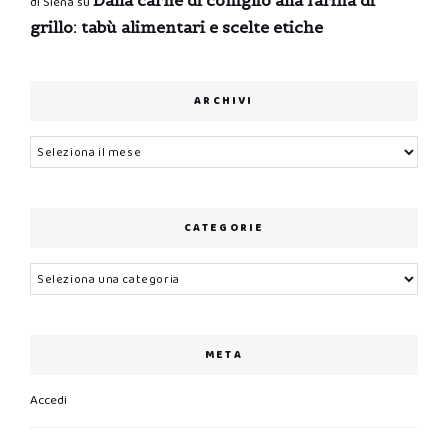
Dalla carne di coniglio alla farina di
di Siena
su
grillo: tabù alimentari e scelte etiche
ARCHIVI
Archivi
CATEGORIE
Categorie
META
Accedi