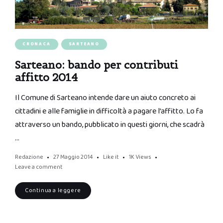
CRONACA
SARTEANO
Sarteano: bando per contributi
affitto 2014
Il Comune di Sarteano intende dare un aiuto concreto ai
cittadini e alle famiglie in difficoltà a pagare l’affitto. Lo fa
attraverso un bando, pubblicato in questi giorni, che scadrà
…
Redazione
27 Maggio 2014
Like it
1K
Views
Leave a comment
Continua a leggere