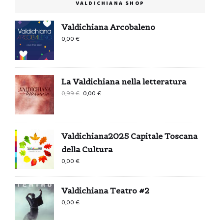
VALDICHIANA SHOP
Valdichiana Arcobaleno
0,00
€
La Valdichiana nella letteratura
Il
Il
0,99
€
0,00
€
prezzo
prezzo
originale
attuale
era:
è:
Valdichiana2025 Capitale Toscana
0,99 €.
0,00 €.
della Cultura
0,00
€
Valdichiana Teatro #2
0,00
€