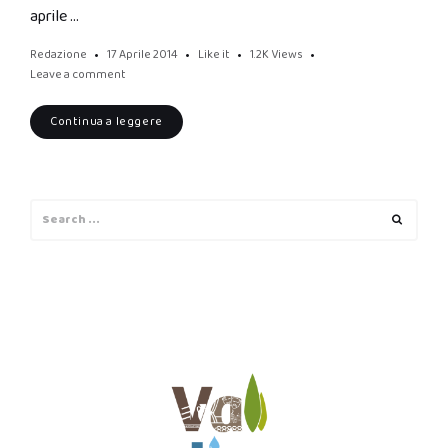
aprile …
Redazione
17 Aprile 2014
Like it
1.2K
Views
Leave a comment
Continua a leggere
Search
Search
for: