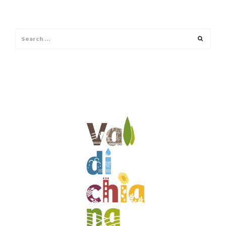
Search
Search
for: