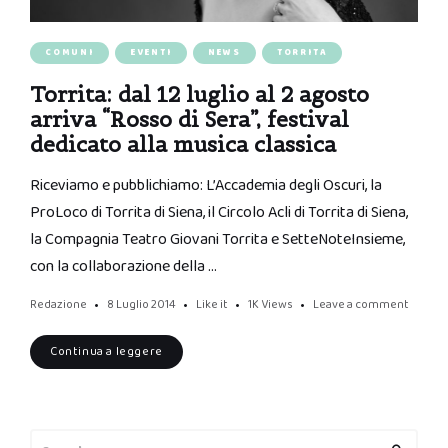
COMUNI
EVENTI
NEWS
TORRITA
Torrita: dal 12 luglio al 2 agosto
arriva “Rosso di Sera”, festival
dedicato alla musica classica
Riceviamo e pubblichiamo: L’Accademia degli Oscuri, la
ProLoco di Torrita di Siena, il Circolo Acli di Torrita di Siena,
la Compagnia Teatro Giovani Torrita e SetteNoteInsieme,
con la collaborazione della …
Redazione
8 Luglio 2014
Like it
1K
Views
Leave a comment
Continua a leggere
Search
Search