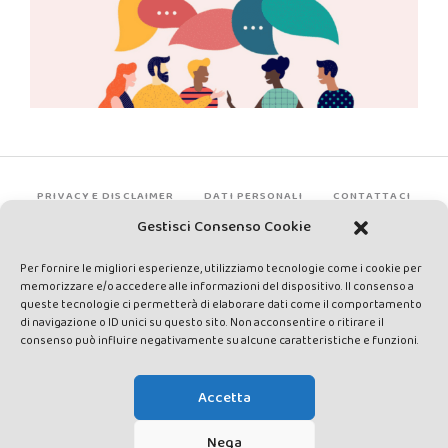
PRIVACY E DISCLAIMER
DATI PERSONALI
CONTATTACI
Gestisci Consenso Cookie
Per fornire le migliori esperienze, utilizziamo tecnologie come i cookie per
memorizzare e/o accedere alle informazioni del dispositivo. Il consenso a
queste tecnologie ci permetterà di elaborare dati come il comportamento
di navigazione o ID unici su questo sito. Non acconsentire o ritirare il
consenso può influire negativamente su alcune caratteristiche e funzioni.
Made by Avatar Web Communication © Copyright 2013-2026. All
rights reserved - Testata registrata presso il Tribunale di Siena con
Accetta
autorizzazione n°1 del 12/04/2014 - Direttrice Responsabile: Chiara
Cacace - E-mail: direzione@lavaldichiana.it - Editore: Valdichiana
Nega
Media Srl – P.IVA e C.F. 01377300528 –