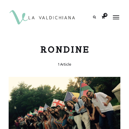
contenuto
0
Search
RONDINE
1 Article