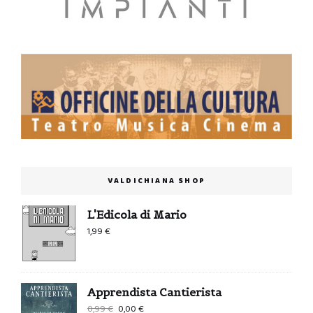
VALDICHIANA SHOP
L'Edicola di Mario
1,99
€
Apprendista Cantierista
Il
Il
0,99
€
0,00
€