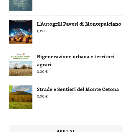
prezzo
prezzo
originale
attuale
era:
è:
L'Autogrill Pavesi di Montepulciano
0,99 €.
0,00 €.
1,99
€
Rigenerazione urbana e territori
agrari
0,00
€
Strade e Sentieri del Monte Cetona
0,00
€
ARCHIVI