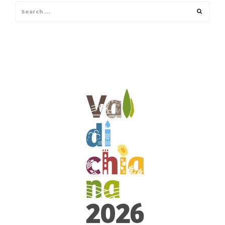
Search
Search
for: