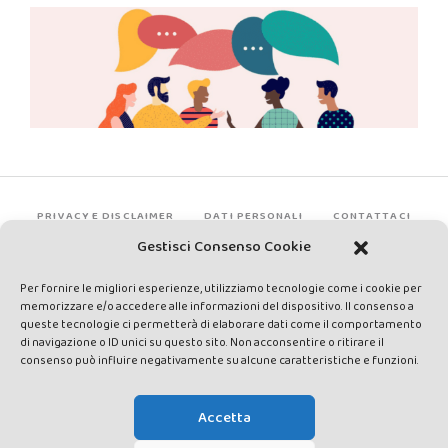
PRIVACY E DISCLAIMER
DATI PERSONALI
CONTATTACI
Gestisci Consenso Cookie
Per fornire le migliori esperienze, utilizziamo tecnologie come i cookie per
memorizzare e/o accedere alle informazioni del dispositivo. Il consenso a
queste tecnologie ci permetterà di elaborare dati come il comportamento
di navigazione o ID unici su questo sito. Non acconsentire o ritirare il
consenso può influire negativamente su alcune caratteristiche e funzioni.
Made by Avatar Web Communication © Copyright 2013-2026. All
rights reserved - Testata registrata presso il Tribunale di Siena con
Accetta
autorizzazione n°1 del 12/04/2014 - Direttrice Responsabile: Chiara
Cacace - E-mail: direzione@lavaldichiana.it - Editore: Valdichiana