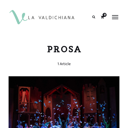
contenuto
0
Search
PROSA
1 Article