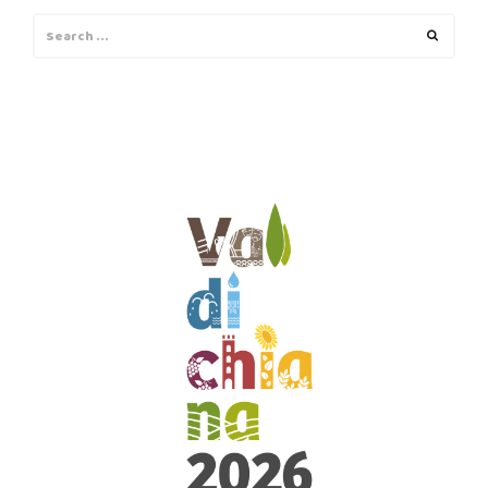
Search
Search
for: