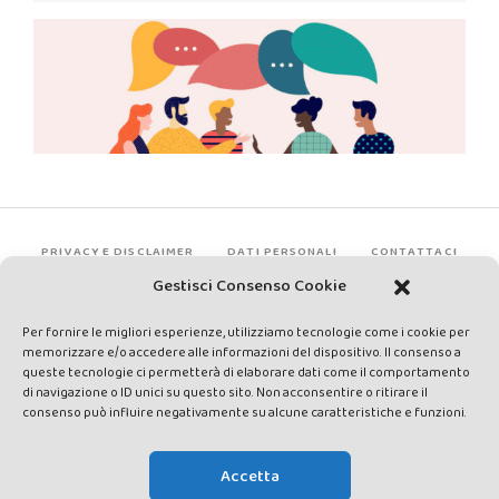
PRIVACY E DISCLAIMER
DATI PERSONALI
CONTATTACI
Gestisci Consenso Cookie
Per fornire le migliori esperienze, utilizziamo tecnologie come i cookie per
memorizzare e/o accedere alle informazioni del dispositivo. Il consenso a
queste tecnologie ci permetterà di elaborare dati come il comportamento
di navigazione o ID unici su questo sito. Non acconsentire o ritirare il
consenso può influire negativamente su alcune caratteristiche e funzioni.
Made by Avatar Web Communication © Copyright 2013-2026. All
rights reserved - Testata registrata presso il Tribunale di Siena con
Accetta
autorizzazione n°1 del 12/04/2014 - Direttrice Responsabile: Chiara