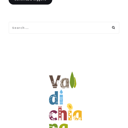
Search
Search
for: