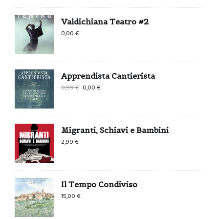
Valdichiana Teatro #2
0,00
€
Apprendista Cantierista
Il
Il
0,99
€
0,00
€
prezzo
prezzo
originale
attuale
era:
è:
Migranti, Schiavi e Bambini
0,99 €.
0,00 €.
2,99
€
Il Tempo Condiviso
15,00
€