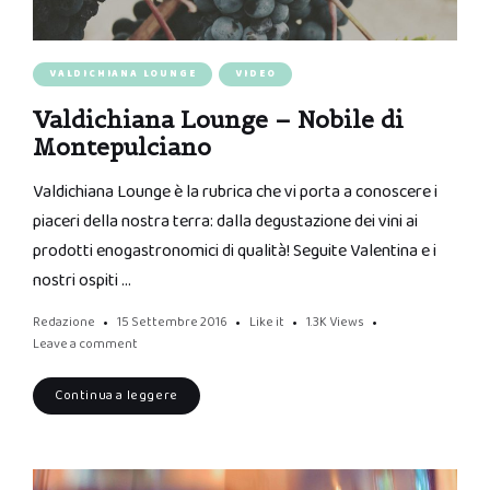
VALDICHIANA LOUNGE
VIDEO
Valdichiana Lounge – Nobile di
Montepulciano
Valdichiana Lounge è la rubrica che vi porta a conoscere i
piaceri della nostra terra: dalla degustazione dei vini ai
prodotti enogastronomici di qualità! Seguite Valentina e i
nostri ospiti …
Redazione
15 Settembre 2016
Like it
1.3K
Views
Leave a comment
Continua a leggere