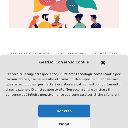
PRIVACY E DISCLAIMER
DATI PERSONALI
CONTATTACI
Gestisci Consenso Cookie
Per fornire le migliori esperienze, utilizziamo tecnologie come i cookie per
memorizzare e/o accedere alle informazioni del dispositivo. Il consenso a
queste tecnologie ci permetterà di elaborare dati come il comportamento
di navigazione o ID unici su questo sito. Non acconsentire o ritirare il
consenso può influire negativamente su alcune caratteristiche e funzioni.
Made by Avatar Web Communication © Copyright 2013-2026. All
rights reserved - Testata registrata presso il Tribunale di Siena con
Accetta
autorizzazione n°1 del 12/04/2014 - Direttrice Responsabile: Chiara
Cacace - E-mail: direzione@lavaldichiana.it - Editore: Valdichiana
Nega
Media Srl – P.IVA e C.F. 01377300528 –