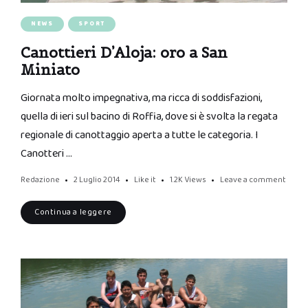
NEWS
SPORT
Canottieri D’Aloja: oro a San
Miniato
Giornata molto impegnativa, ma ricca di soddisfazioni,
quella di ieri sul bacino di Roffia, dove si è svolta la regata
regionale di canottaggio aperta a tutte le categoria. I
Canotteri …
Redazione
2 Luglio 2014
Like it
1.2K
Views
Leave a comment
Continua a leggere