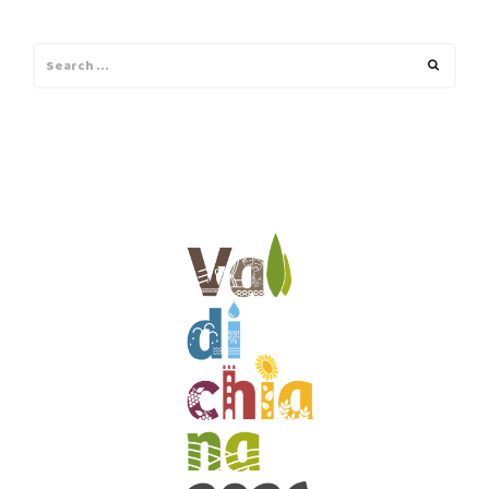
Search
Search
for: