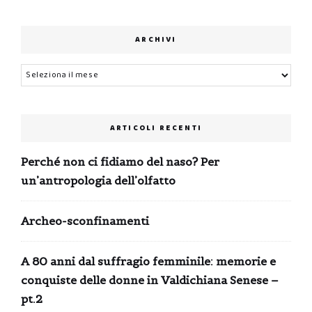
era:
è:
0,99 €.
0,00 €.
ARCHIVI
Archivi
ARTICOLI RECENTI
Perché non ci fidiamo del naso? Per
un’antropologia dell’olfatto
Archeo-sconfinamenti
A 80 anni dal suffragio femminile: memorie e
conquiste delle donne in Valdichiana Senese –
pt.2