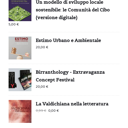
Un modello di sviluppo locale
sostenibile: le Comunità del Cibo
(versione digitale)
5,00
€
Estimo Urbano e Ambientale
20,00
€
Birranthology - Extravaganza
Concept Festival
20,00
€
La Valdichiana nella letteratura
Il
Il
0,99
€
0,00
€
prezzo
prezzo
originale
attuale