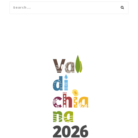
Search
Search
for: