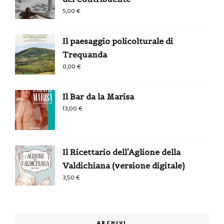
5,00
€
Il paesaggio policolturale di
Trequanda
0,00
€
Il Bar da la Marisa
13,00
€
Il Ricettario dell'Aglione della
Valdichiana (versione digitale)
3,50
€
ARCHIVI