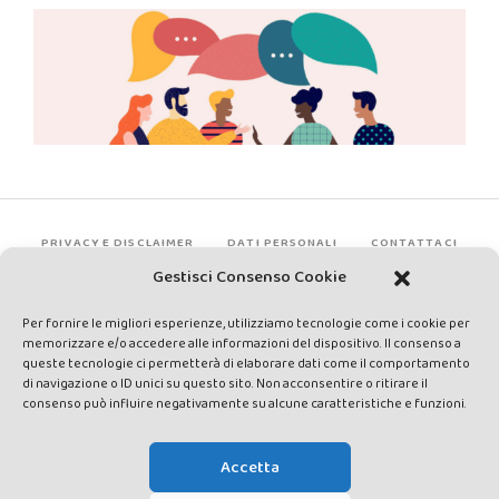
PRIVACY E DISCLAIMER
DATI PERSONALI
CONTATTACI
Gestisci Consenso Cookie
Per fornire le migliori esperienze, utilizziamo tecnologie come i cookie per
memorizzare e/o accedere alle informazioni del dispositivo. Il consenso a
queste tecnologie ci permetterà di elaborare dati come il comportamento
di navigazione o ID unici su questo sito. Non acconsentire o ritirare il
consenso può influire negativamente su alcune caratteristiche e funzioni.
Made by Avatar Web Communication © Copyright 2013-2026. All
rights reserved - Testata registrata presso il Tribunale di Siena con
Accetta
autorizzazione n°1 del 12/04/2014 - Direttrice Responsabile: Chiara
Cacace - E-mail: direzione@lavaldichiana.it - Editore: Valdichiana