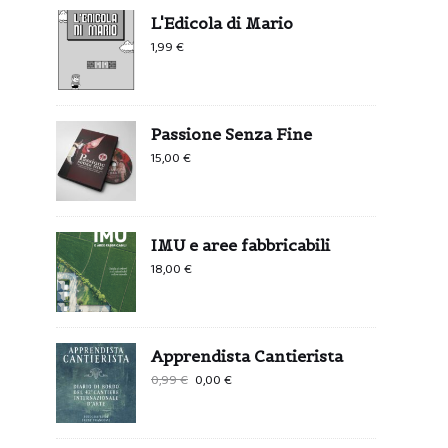
L'Edicola di Mario
1,99
€
Passione Senza Fine
15,00
€
IMU e aree fabbricabili
18,00
€
Apprendista Cantierista
Il
Il
0,99
€
0,00
€
prezzo
prezzo
originale
attuale
era:
è: