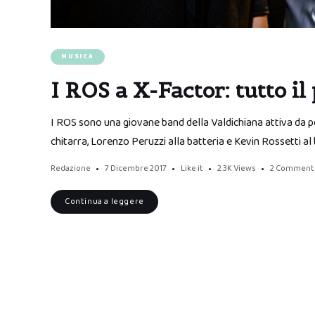
MUSICA
I ROS a X-Factor: tutto il
I ROS sono una giovane band della Valdichiana attiva da po
chitarra, Lorenzo Peruzzi alla batteria e Kevin Rossetti al 
Redazione
7 Dicembre 2017
Like it
2.3K
Views
2 Comment
Continua a leggere