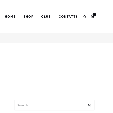
0
HOME
SHOP
CLUB
CONTATTI
Search
I
Search
Search
for: