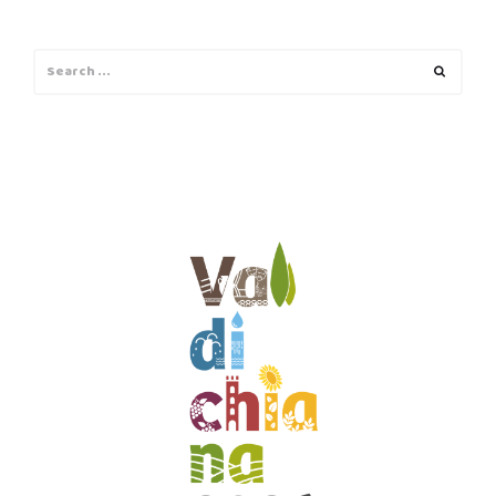
Search
Search
for: