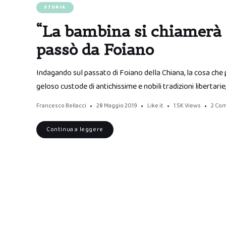
STORIA
“La bambina si chiamerà 
passò da Foiano
Indagando sul passato di Foiano della Chiana, la cosa che
geloso custode di antichissime e nobili tradizioni libertar
Francesco Bellacci
28 Maggio 2019
Like it
1.5K
Views
2 Co
Continua a leggere