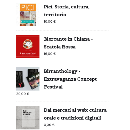
Pici. Storia, cultura,
territorio
10,00
€
Mercante in Chiana -
Scatola Rossa
16,00
€
Birranthology -
Extravaganza Concept
Festival
20,00
€
Dai mercati al web: cultura
orale e tradizioni digitali
0,00
€