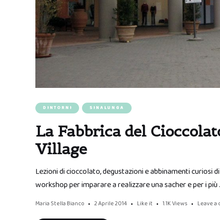
DINTORNI
SINALUNGA
La Fabbrica del Cioccolat
Village
Lezioni di cioccolato, degustazioni e abbinamenti curiosi di 
workshop per imparare a realizzare una sacher e per i più
Maria Stella Bianco
2 Aprile 2014
Like it
1.1K
Views
Leave a