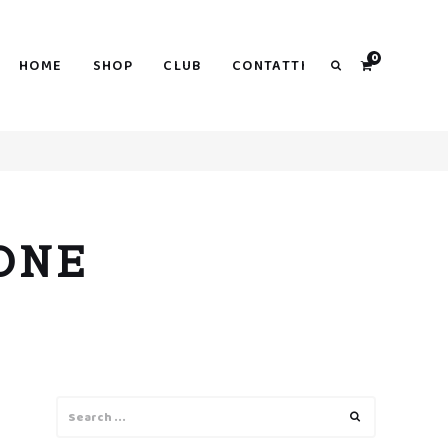
0
HOME
SHOP
CLUB
CONTATTI
Search
ONE
Search
Search
for: