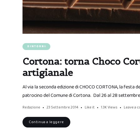
DINTORNI
Cortona: torna Choco Cort
artigianale
Al via la seconda edizione di CHOCO CORTONA, la festa de
patrocino del Comune di Cortona. Dal 26 al 28 settembre 
Redazione
23 Settembre 2014
Like it
1.3K
Views
Leave a 
Continua a leggere