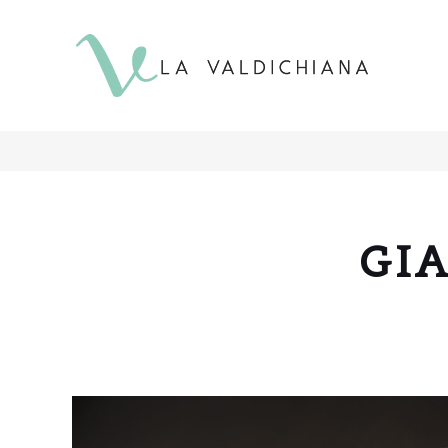
contenuto
GI