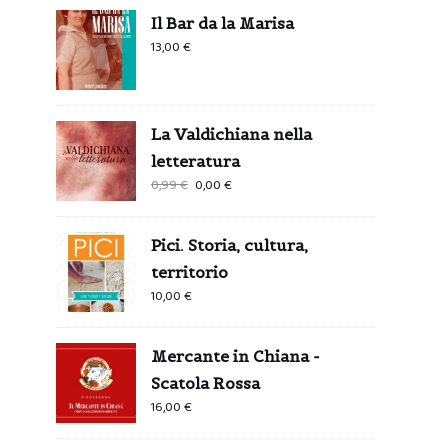
Il Bar da la Marisa
13,00
€
La Valdichiana nella
letteratura
Il
Il
0,99
€
0,00
€
prezzo
prezzo
originale
attuale
Pici. Storia, cultura,
era:
è:
territorio
0,99 €.
0,00 €.
10,00
€
Mercante in Chiana -
Scatola Rossa
16,00
€