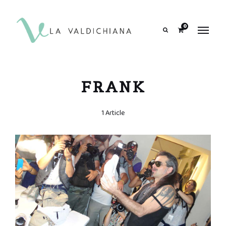
contenuto
0
Search
FRANK
1 Article