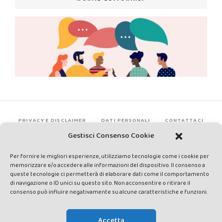
PRIVACY E DISCLAIMER
DATI PERSONALI
CONTATTACI
Gestisci Consenso Cookie
Per fornire le migliori esperienze, utilizziamo tecnologie come i cookie per
memorizzare e/o accedere alle informazioni del dispositivo. Il consenso a
queste tecnologie ci permetterà di elaborare dati come il comportamento
di navigazione o ID unici su questo sito. Non acconsentire o ritirare il
consenso può influire negativamente su alcune caratteristiche e funzioni.
Made by Avatar Web Communication © Copyright 2013-2026. All
rights reserved - Testata registrata presso il Tribunale di Siena con
Accetta
autorizzazione n°1 del 12/04/2014 - Direttrice Responsabile: Chiara