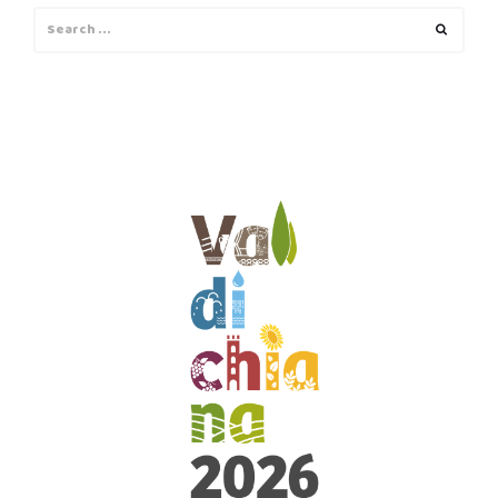
Search
Search
for: