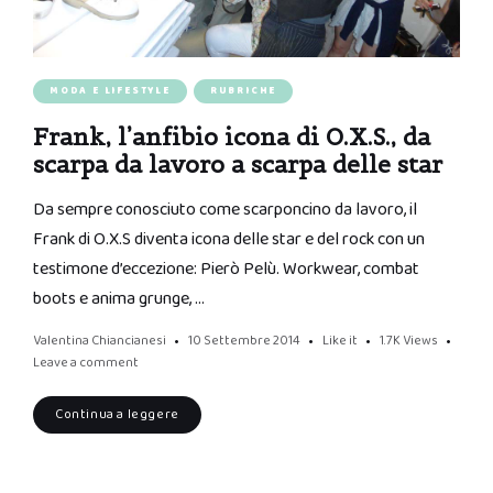
MODA E LIFESTYLE
RUBRICHE
Frank, l’anfibio icona di O.X.S., da
scarpa da lavoro a scarpa delle star
Da sempre conosciuto come scarponcino da lavoro, il
Frank di O.X.S diventa icona delle star e del rock con un
testimone d’eccezione: Pierò Pelù. Workwear, combat
boots e anima grunge, …
Valentina Chiancianesi
10 Settembre 2014
Like it
1.7K
Views
Leave a comment
Continua a leggere