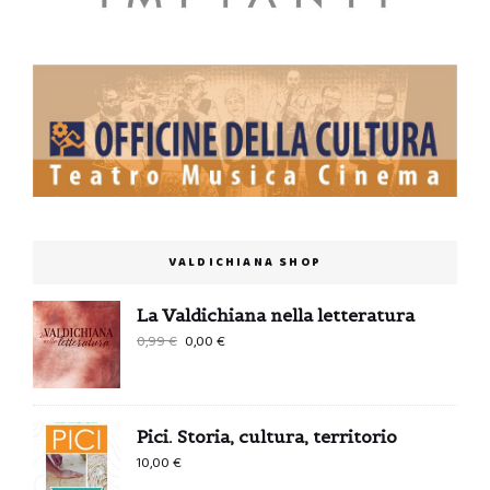
VALDICHIANA SHOP
La Valdichiana nella letteratura
Il
Il
0,99
€
0,00
€
prezzo
prezzo
originale
attuale
era:
è:
Pici. Storia, cultura, territorio
0,99 €.
0,00 €.
10,00
€