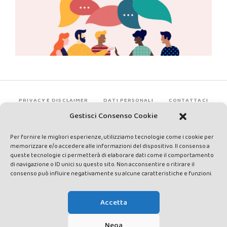
PRIVACY E DISCLAIMER
DATI PERSONALI
CONTATTACI
Gestisci Consenso Cookie
Per fornire le migliori esperienze, utilizziamo tecnologie come i cookie per
memorizzare e/o accedere alle informazioni del dispositivo. Il consenso a
queste tecnologie ci permetterà di elaborare dati come il comportamento
di navigazione o ID unici su questo sito. Non acconsentire o ritirare il
consenso può influire negativamente su alcune caratteristiche e funzioni.
Made by Avatar Web Communication © Copyright 2013-2026. All
rights reserved - Testata registrata presso il Tribunale di Siena con
Accetta
autorizzazione n°1 del 12/04/2014 - Direttrice Responsabile: Chiara
Cacace - E-mail: direzione@lavaldichiana.it - Editore: Valdichiana
Nega
Media Srl – P.IVA e C.F. 01377300528 –