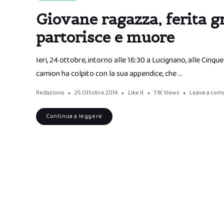
Giovane ragazza, ferita g
partorisce e muore
Ieri, 24 ottobre, intorno alle 16:30 a Lucignano, alle Cinque
camion ha colpito con la sua appendice, che …
Redazione
25 Ottobre 2014
Like it
1.1K
Views
Leave a co
Continua a leggere