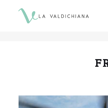
contenuto
F