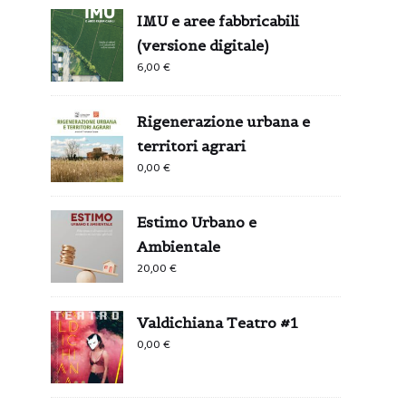
IMU e aree fabbricabili
(versione digitale)
6,00
€
Rigenerazione urbana e
territori agrari
0,00
€
Estimo Urbano e
Ambientale
20,00
€
Valdichiana Teatro #1
0,00
€