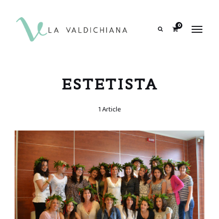
contenuto
0
Search
ESTETISTA
1 Article