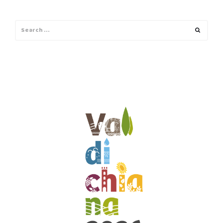
Search
Search
for: