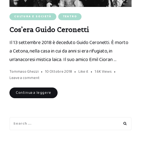
CULTURA E SOCIETÀ
TEATRO
Cos’era Guido Ceronetti
Il 13 settembre 2018 è deceduto Guido Ceronetti. È morto
a Cetona, nella casa in cui da anni si era rifugiato, in
un’anacoresi mistica laica. Il suo amico Emil Cioran …
Tommaso Ghezzi
10 Ottobre 2018
Like it
1.6K
Views
Leave a comment
Continua a leggere
Search
Search
for: