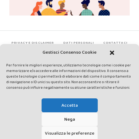
PRIVACY E DISCLAIMER
DATI PERSONALI
CONTATTACI
Gestisci Consenso Cookie
Per fornire le migliori esperienze, utilizziamo tecnologie come i cookie per
memorizzare e/o accedere alle informazioni del dispositivo. Il consenso a
queste tecnologie ci permetterà di elaborare dati come il comportamento
di navigazione o ID unici su questo sito. Non acconsentire o ritirare il
consenso può influire negativamente su alcune caratteristiche e funzioni.
Made by Avatar Web Communication © Copyright 2013-2026. All
rights reserved - Testata registrata presso il Tribunale di Siena con
Accetta
autorizzazione n°1 del 12/04/2014 - Direttrice Responsabile: Chiara
Cacace - E-mail: direzione@lavaldichiana.it - Editore: Valdichiana
Nega
Media Srl – P.IVA e C.F. 01377300528 –
amministrazione@lavaldichiana.it - Sede legale: Piazza Nazioni Unite
Visualizza le preferenze
10, Torrita di Siena (SI) - Iscrizione al Registro degli Operatori di