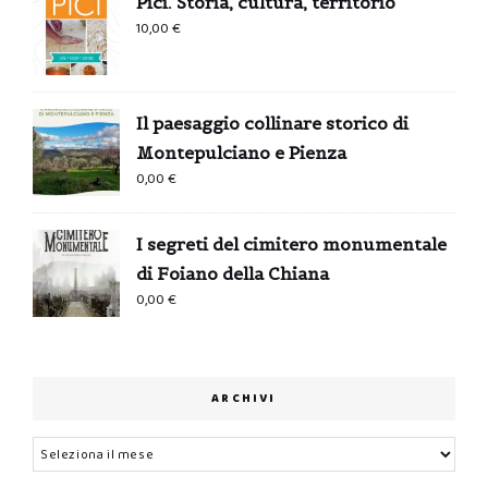
Pici. Storia, cultura, territorio
10,00
€
Il paesaggio collinare storico di
Montepulciano e Pienza
0,00
€
I segreti del cimitero monumentale
di Foiano della Chiana
0,00
€
ARCHIVI
Archivi