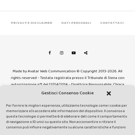
PRIVACY E DISCLAIMER
DATI PERSONALI
CONTATTACI
Made by Avatar Web Communication © Copyright 2013-2026. All
rights reserved - Testata registrata presso il Tribunale di Siena con
autorizzazione n°1 del 12/04/2014 - Direttrice Responsabile: Chiara
Cacace - E-mail: direzione@lavaldichiana.it - Editore: Valdichiana
Gestisci Consenso Cookie
Media Srl – P.IVA e C.F. 01377300528 –
amministrazione@lavaldichiana.it - Sede legale: Piazza Nazioni Unite
Per fornire le migliori esperienze, utilizziamo tecnologie come i cookie per
10, Torrita di Siena (SI) - Iscrizione al Registro degli Operatori di
memorizzare e/o accedere alle informazioni del dispositivo. Il consenso a
queste tecnologie ci permetterà di elaborare dati come il comportamento
Comunicazione n.24374 del 24/03/2014
di navigazione o ID unici su questo sito. Non acconsentire o ritirare il
consenso può influire negativamente su alcune caratteristiche e funzioni.