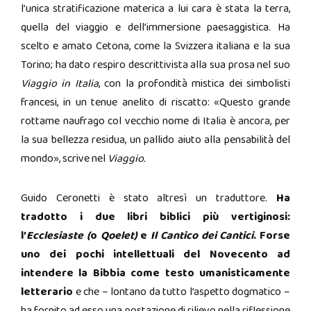
l’unica stratificazione materica a lui cara è stata la terra,
quella del viaggio e dell’immersione paesaggistica. Ha
scelto e amato Cetona, come la Svizzera italiana e la sua
Torino; ha dato respiro descrittivista alla sua prosa nel suo
Viaggio in Italia
, con la profondità mistica dei simbolisti
francesi, in un tenue anelito di riscatto: «Questo grande
rottame naufrago col vecchio nome di Italia è ancora, per
la sua bellezza residua, un pallido aiuto alla pensabilità del
mondo», scrive nel
Viaggio.
Guido Ceronetti è stato altresì un traduttore.
Ha
tradotto i due libri biblici più vertiginosi:
l’
Ecclesiaste (
o
Qoelet)
e
Il Cantico dei Cantici
. Forse
uno dei pochi intellettuali del Novecento ad
intendere la Bibbia come testo umanisticamente
letterario
e che – lontano da tutto l’aspetto dogmatico –
ha fornito ad esso una postazione di rilievo nella riflessione