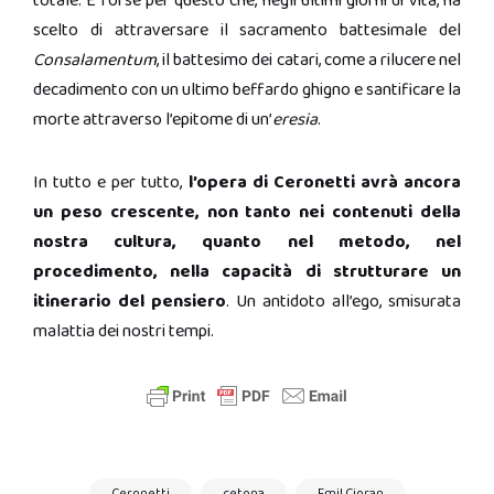
totale. È forse per questo che, negli ultimi giorni di vita, ha
scelto di attraversare il sacramento battesimale del
Consalamentum
, il battesimo dei catari, come a rilucere nel
decadimento con un ultimo beffardo ghigno e santificare la
morte attraverso l’epitome di un’
eresia
.
In tutto e per tutto,
l’opera di Ceronetti avrà ancora
un peso crescente, non tanto nei contenuti della
nostra cultura, quanto nel metodo, nel
procedimento, nella capacità di strutturare un
itinerario del pensiero
. Un antidoto all’ego, smisurata
malattia dei nostri tempi.
Ceronetti
cetona
Emil Cioran