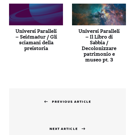
Universi Paralleli
Universi Paralleli
– Seiđmađur / Gli
– Il Libro di
sciamani della
Sabbia /
preistoria
Decolonizzare
patrimonio e
museo pt. 3
Navigazione
PREVIOUS ARTICLE
articoli
Previous
post:
NEXT ARTICLE
Next