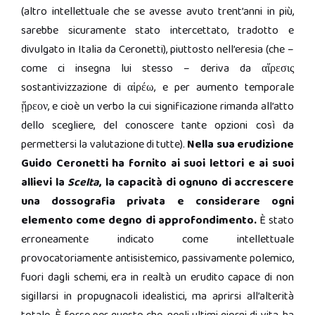
(altro intellettuale che se avesse avuto trent’anni in più,
sarebbe sicuramente stato intercettato, tradotto e
divulgato in Italia da Ceronetti), piuttosto nell’eresia (che –
come ci insegna lui stesso – deriva da αἵρεσις
sostantivizzazione di αἱρέω, e per aumento temporale
ᾕρεον, e cioè un verbo la cui significazione rimanda all’atto
dello scegliere, del conoscere tante opzioni così da
permettersi la valutazione di tutte).
Nella sua erudizione
Guido Ceronetti ha fornito ai suoi lettori e ai suoi
allievi la
Scelta
, la capacità di ognuno di accrescere
una dossografia privata e considerare ogni
elemento come degno di approfondimento.
È stato
erroneamente indicato come intellettuale
provocatoriamente antisistemico, passivamente polemico,
fuori dagli schemi, era in realtà un erudito capace di non
sigillarsi in propugnacoli idealistici, ma aprirsi all’alterità