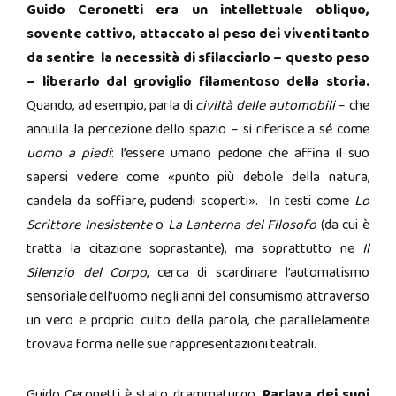
Guido Ceronetti era un intellettuale obliquo,
sovente cattivo, attaccato al peso dei viventi tanto
da sentire la necessità di sfilacciarlo – questo peso
– liberarlo dal groviglio filamentoso della storia.
Quando, ad esempio, parla di
civiltà delle automobili
– che
annulla la percezione dello spazio – si riferisce a sé come
uomo a piedi
: l’essere umano pedone che affina il suo
sapersi vedere come «punto più debole della natura,
candela da soffiare, pudendi scoperti». In testi come
Lo
Scrittore Inesistente
o
La Lanterna del Filosofo
(da cui è
tratta la citazione soprastante), ma soprattutto ne
Il
Silenzio del Corpo
, cerca di scardinare l’automatismo
sensoriale dell’uomo negli anni del consumismo attraverso
un vero e proprio culto della parola, che parallelamente
trovava forma nelle sue rappresentazioni teatrali.
Guido Ceronetti è stato drammaturgo.
Parlava dei suoi