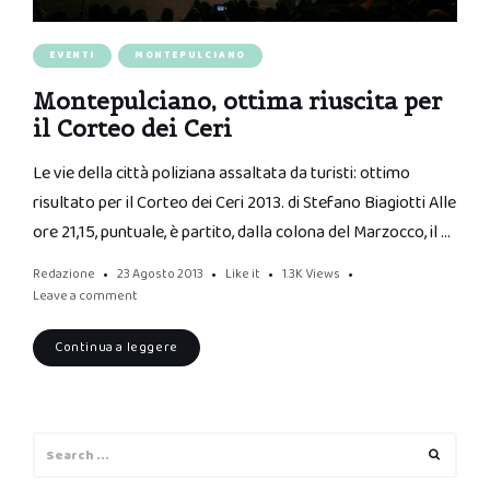
EVENTI
MONTEPULCIANO
Montepulciano, ottima riuscita per
il Corteo dei Ceri
Le vie della città poliziana assaltata da turisti: ottimo
risultato per il Corteo dei Ceri 2013. di Stefano Biagiotti Alle
ore 21,15, puntuale, è partito, dalla colona del Marzocco, il …
Redazione
23 Agosto 2013
Like it
1.3K
Views
Leave a comment
Continua a leggere
Search
Search
for: