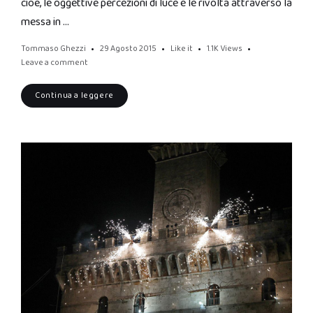
cioè, le oggettive percezioni di luce e le rivolta attraverso la
messa in …
Tommaso Ghezzi
29 Agosto 2015
Like it
1.1K
Views
Leave a comment
Continua a leggere