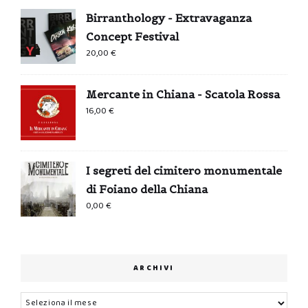
Birranthology - Extravaganza
Concept Festival
20,00
€
Mercante in Chiana - Scatola Rossa
16,00
€
I segreti del cimitero monumentale
di Foiano della Chiana
0,00
€
ARCHIVI
Archivi