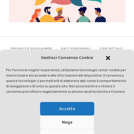
PRIVACY E DISCLAIMER
DATI PERSONALI
CONTATTACI
Gestisci Consenso Cookie
Per fornire le migliori esperienze, utilizziamo tecnologie come i cookie per
memorizzare e/o accedere alle informazioni del dispositivo. Il consenso a
queste tecnologie ci permetterà di elaborare dati come il comportamento
di navigazione o ID unici su questo sito. Non acconsentire o ritirare il
consenso può influire negativamente su alcune caratteristiche e funzioni.
Made by Avatar Web Communication © Copyright 2013-2026. All
rights reserved - Testata registrata presso il Tribunale di Siena con
Accetta
autorizzazione n°1 del 12/04/2014 - Direttrice Responsabile: Chiara
Cacace - E-mail: direzione@lavaldichiana.it - Editore: Valdichiana
Nega
Media Srl – P.IVA e C.F. 01377300528 –
amministrazione@lavaldichiana.it - Sede legale: Piazza Nazioni Unite