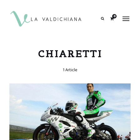
contenuto
0
Search
CHIARETTI
1 Article