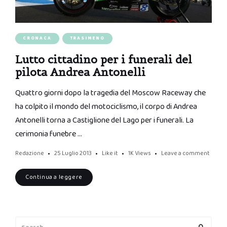
CRONACA
TRASIMENO
Lutto cittadino per i funerali del
pilota Andrea Antonelli
Quattro giorni dopo la tragedia del Moscow Raceway che
ha colpito il mondo del motociclismo, il corpo di Andrea
Antonelli torna a Castiglione del Lago per i funerali. La
cerimonia funebre …
Redazione
25 Luglio 2013
Like it
1K
Views
Leave a comment
Continua a leggere
Search
Search