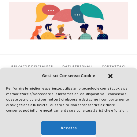
PRIVACY E DISCLAIMER
DATI PERSONALI
CONTATTACI
Gestisci Consenso Cookie
Per fornire le migliori esperienze, utilizziamo tecnologie come i cookie per
memorizzare e/o accedere alle informazioni del dispositivo. Il consenso a
queste tecnologie ci permetterà di elaborare dati come il comportamento
di navigazione o ID unici su questo sito. Non acconsentire o ritirare il
consenso può influire negativamente su alcune caratteristiche e funzioni.
Made by Avatar Web Communication © Copyright 2013-2026. All
rights reserved - Testata registrata presso il Tribunale di Siena con
Accetta
autorizzazione n°1 del 12/04/2014 - Direttrice Responsabile: Chiara
Cacace - E-mail: direzione@lavaldichiana.it - Editore: Valdichiana