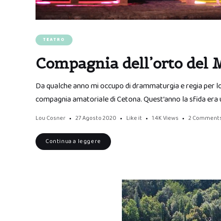
TEATRO
Compagnia dell’orto del Me
Da qualche anno mi occupo di drammaturgia e regia per lo
compagnia amatoriale di Cetona. Quest’anno la sfida era 
Lou Cosner
27 Agosto 2020
Like it
1.4K
Views
2 Comment
Continua a leggere