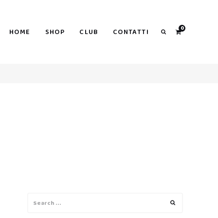
0
HOME
SHOP
CLUB
CONTATTI
Search
Search
Search
for: