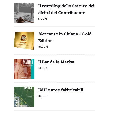
Il restyling dello Statuto dei
diritti del Contribuente
5,00
€
Mercante in Chiana - Gold
Edition
19,00
€
Il Bar da la Marisa
13,00
€
IMU e aree fabbricabili
18,00
€