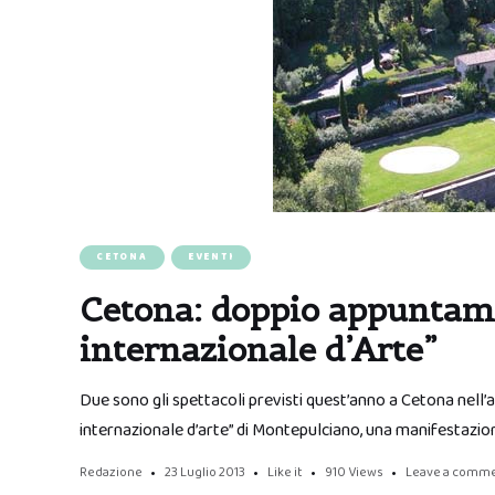
CETONA
EVENTI
Cetona: doppio appuntame
internazionale d’Arte”
Due sono gli spettacoli previsti quest’anno a Cetona nell’
internazionale d’arte” di Montepulciano, una manifestazion
Redazione
23 Luglio 2013
Like it
910
Views
Leave a comm