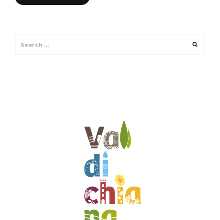
Search
Search
for: