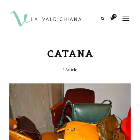
contenuto
0
Search
CATANA
1 Article