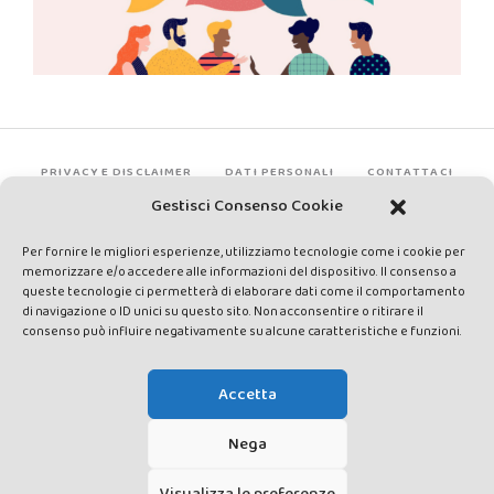
PRIVACY E DISCLAIMER
DATI PERSONALI
CONTATTACI
Gestisci Consenso Cookie
Per fornire le migliori esperienze, utilizziamo tecnologie come i cookie per
memorizzare e/o accedere alle informazioni del dispositivo. Il consenso a
queste tecnologie ci permetterà di elaborare dati come il comportamento
di navigazione o ID unici su questo sito. Non acconsentire o ritirare il
consenso può influire negativamente su alcune caratteristiche e funzioni.
Made by Avatar Web Communication © Copyright 2013-2026. All
rights reserved - Testata registrata presso il Tribunale di Siena con
Accetta
autorizzazione n°1 del 12/04/2014 - Direttrice Responsabile: Chiara
Cacace - E-mail: direzione@lavaldichiana.it - Editore: Valdichiana
Nega
Media Srl – P.IVA e C.F. 01377300528 –
amministrazione@lavaldichiana.it - Sede legale: Piazza Nazioni Unite
Visualizza le preferenze