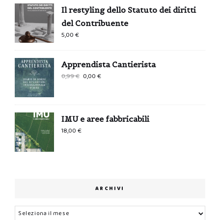
Il restyling dello Statuto dei diritti
del Contribuente
5,00
€
Apprendista Cantierista
Il
Il
0,99
€
0,00
€
prezzo
prezzo
originale
attuale
era:
è:
IMU e aree fabbricabili
0,99 €.
0,00 €.
18,00
€
ARCHIVI
Archivi