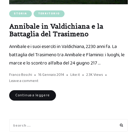
STORIA
TERRITORIO
Annibale in Valdichiana e la
Battaglia del Trasimeno
Annibale e i suoi eserciti in Valdichiana, 2230 anni fa. La
battaglia del Trasimeno tra Annibale e Flaminio: i luoghi, le
marce e lo scontro all’alba del 24 giugno 217 …
Franco Boschi
16 Gennaio 2014
Like it
2.3K
Views
Leave a comment
Continua a leggere
Search
Search
for: