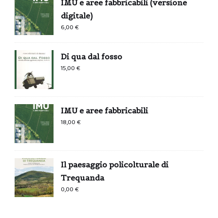
IMU e aree fabbricabili (versione
digitale)
6,00
€
Di qua dal fosso
15,00
€
IMU e aree fabbricabili
18,00
€
Il paesaggio policolturale di
Trequanda
0,00
€