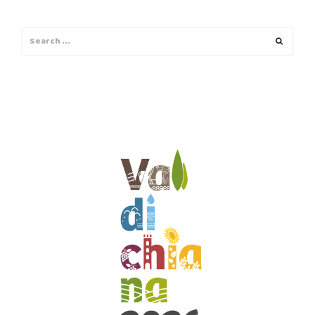
Search
Search
for: