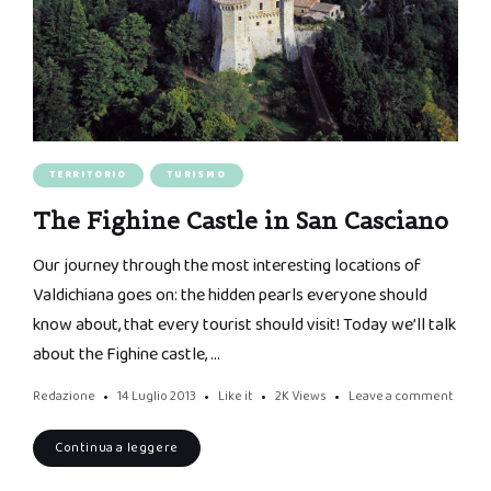
TERRITORIO
TURISMO
The Fighine Castle in San Casciano
Our journey through the most interesting locations of
Valdichiana goes on: the hidden pearls everyone should
know about, that every tourist should visit! Today we’ll talk
about the Fighine castle, …
Redazione
14 Luglio 2013
Like it
2K
Views
Leave a comment
Continua a leggere