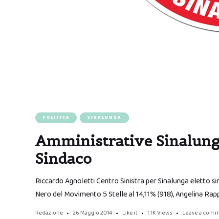
POLITICA
SINALUNGA
Amministrative Sinalunga
Sindaco
Riccardo Agnoletti Centro Sinistra per Sinalunga eletto sin
Nero del Movimento 5 Stelle al 14,11% (918), Angelina Rapp
Redazione
26 Maggio 2014
Like it
1.1K
Views
Leave a com