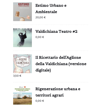
Estimo Urbano e
Ambientale
20,00
€
Valdichiana Teatro #2
0,00
€
Il Ricettario dell'Aglione
della Valdichiana (versione
digitale)
3,50
€
Rigenerazione urbana e
territori agrari
0,00
€