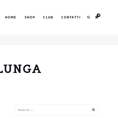
0
HOME
SHOP
CLUB
CONTATTI
Search
LUNGA
Search
Search
for: