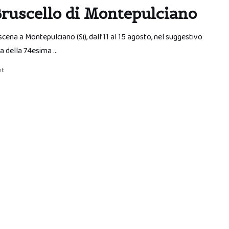
 Bruscello di Montepulciano
 scena a Montepulciano (Si), dall’11 al 15 agosto, nel suggestivo
ta della 74esima …
nt