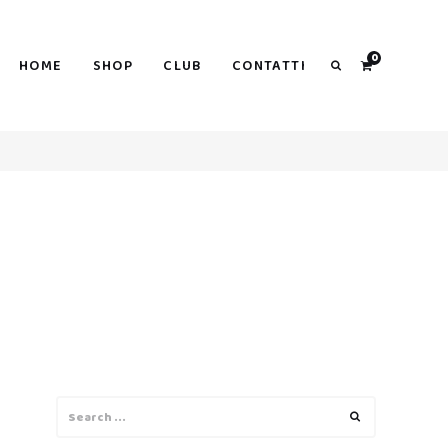
0
HOME
SHOP
CLUB
CONTATTI
Search
Search
Search
for: