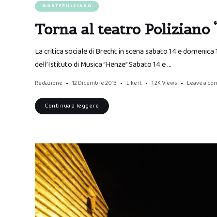
MONTEPULCIANO
Torna al teatro Poliziano 
La critica sociale di Brecht in scena sabato 14 e domenica 
dell’Istituto di Musica “Henze” Sabato 14 e …
Redazione
12 Dicembre 2013
Like it
1.2K
Views
Leave a c
Continua a leggere