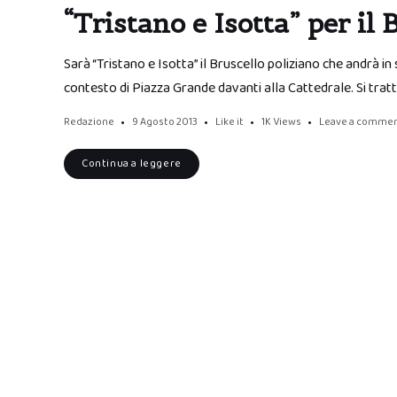
“Tristano e Isotta” per il
Sarà “Tristano e Isotta” il Bruscello poliziano che andrà in
contesto di Piazza Grande davanti alla Cattedrale. Si trat
Redazione
9 Agosto 2013
Like it
1K
Views
Leave a comme
Continua a leggere