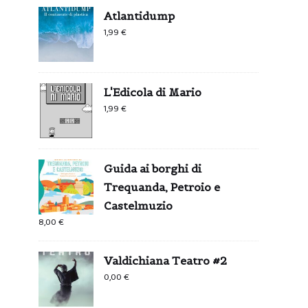
Atlantidump
1,99
€
L'Edicola di Mario
1,99
€
Guida ai borghi di
Trequanda, Petroio e
Castelmuzio
8,00
€
Valdichiana Teatro #2
0,00
€