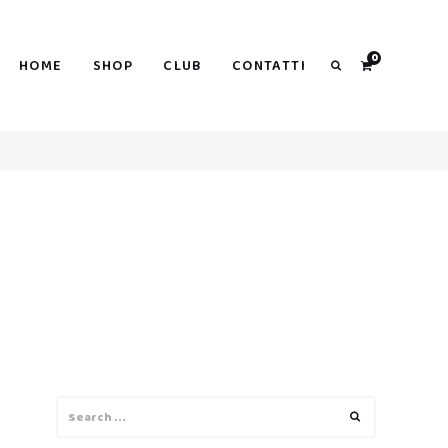
0
HOME
SHOP
CLUB
CONTATTI
Search
Search
Search
for: