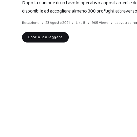
Dopo la riunione di un tavolo operativo appositamente dedi
disponibile ad accogliere almeno 300 profughi, attravers
Redazione
23 Agosto 2021
Like it
965
Views
Leave a com
Continua a leggere