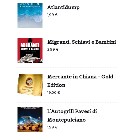
Atlantidump
1,99
€
Migranti, Schiavi e Bambini
2,99
€
Mercante in Chiana - Gold
Edition
19,00
€
L'Autogrill Pavesi di
Montepulciano
1,99
€