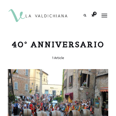
contenuto
0
Search
40° ANNIVERSARIO
1 Article