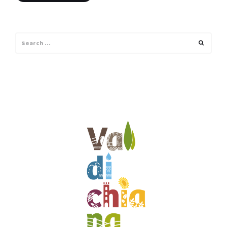
Search
Search
for: