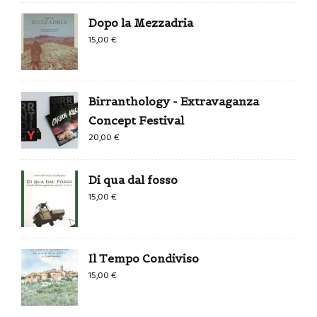
Dopo la Mezzadria
15,00
€
Birranthology - Extravaganza
Concept Festival
20,00
€
Di qua dal fosso
15,00
€
Il Tempo Condiviso
15,00
€