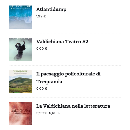
Atlantidump
1,99
€
Valdichiana Teatro #2
0,00
€
Il paesaggio policolturale di
Trequanda
0,00
€
La Valdichiana nella letteratura
Il
Il
0,99
€
0,00
€
prezzo
prezzo
originale
attuale