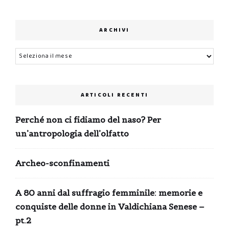
era:
è:
0,99 €.
0,00 €.
ARCHIVI
Archivi
ARTICOLI RECENTI
Perché non ci fidiamo del naso? Per
un’antropologia dell’olfatto
Archeo-sconfinamenti
A 80 anni dal suffragio femminile: memorie e
conquiste delle donne in Valdichiana Senese –
pt.2