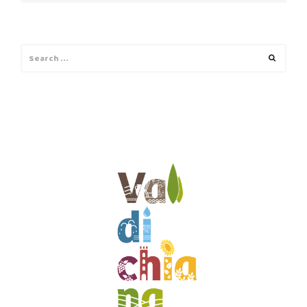
Search
Search
for: