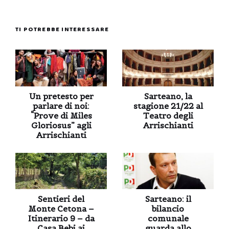
TI POTREBBE INTERESSARE
Un pretesto per
Sarteano, la
parlare di noi:
stagione 21/22 al
“Prove di Miles
Teatro degli
Gloriosus” agli
Arrischianti
Arrischianti
Sentieri del
Sarteano: il
Monte Cetona –
bilancio
Itinerario 9 – da
comunale
Casa Bebi ai
guarda allo