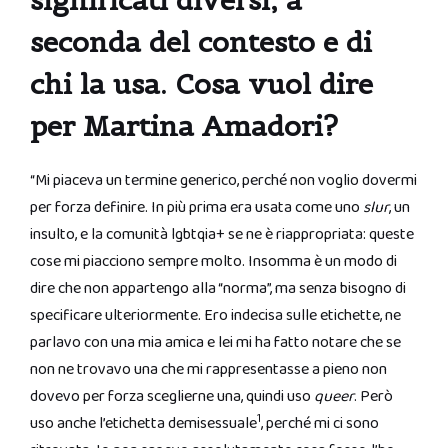
significati diversi, a
seconda del contesto e di
chi la usa. Cosa vuol dire
per Martina Amadori?
“Mi piaceva un termine generico, perché non voglio dovermi
per forza definire. In più prima era usata come uno
slur
, un
insulto, e la comunità lgbtqia+ se ne è riappropriata: queste
cose mi piacciono sempre molto. Insomma è un modo di
dire che non appartengo alla “norma”, ma senza bisogno di
specificare ulteriormente. Ero indecisa sulle etichette, ne
parlavo con una mia amica e lei mi ha fatto notare che se
non ne trovavo una che mi rappresentasse a pieno non
dovevo per forza sceglierne una, quindi uso
queer
. Però
1
uso anche l’etichetta demisessuale
, perché mi ci sono