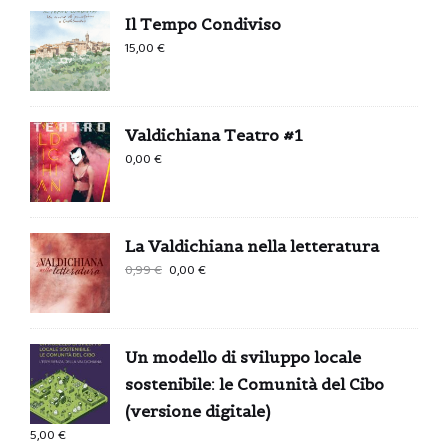
Il Tempo Condiviso
15,00
€
Valdichiana Teatro #1
0,00
€
La Valdichiana nella letteratura
Il
Il
0,99
€
0,00
€
prezzo
prezzo
originale
attuale
era:
è:
Un modello di sviluppo locale
0,99 €.
0,00 €.
sostenibile: le Comunità del Cibo
(versione digitale)
5,00
€