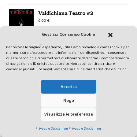
Valdichiana Teatro #3
0,00
€
Gestisci Consenso Cookie
Per fornire le migliori esperienze, utilizziamo tecnologie come i cookie per
memorizzare e/o accedere alle informazioni del dispositivo. Il consenso a
ARCHIVI
queste tecnologie ci permetterà di elaborare dati come il comportamento
di navigazione o ID unici su questo sito. Non acconsentire o ritirare il
consenso può influire negativamente su alcune caratteristiche e funzioni.
Archivi
Accetta
ARTICOLI RECENTI
Nega
Perché non ci fidiamo del naso? Per
Visualizza le preferenze
un’antropologia dell’olfatto
Privacy e Disclaimer
Privacy e Disclaimer
Archeo-sconfinamenti