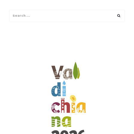
Search
Search
for: