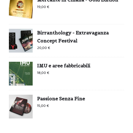
19,00
€
Birranthology - Extravaganza
Concept Festival
20,00
€
IMU e aree fabbricabili
18,00
€
Passione Senza Fine
15,00
€