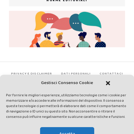
NORME EDITORIALI
PRIVACY E DISCLAIMER
DATI PERSONALI
CONTATTACI
Gestisci Consenso Cookie
Per fornire le migliori esperienze, utilizziamo tecnologie come i cookie per
memorizzare e/o accedere alle informazioni del dispositivo. Il consenso a
queste tecnologie ci permetterà di elaborare dati come il comportamento
di navigazione o ID unici su questo sito. Non acconsentire o ritirare il
consenso può influire negativamente su alcune caratteristiche e funzioni.
Made by Avatar Web Communication © Copyright 2013-2026. All
rights reserved - Testata registrata presso il Tribunale di Siena con
Accetta