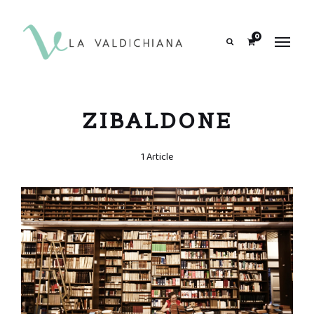
contenuto
0
Search
ZIBALDONE
1 Article