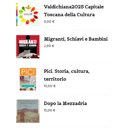
Valdichiana2025 Capitale
Toscana della Cultura
0,00
€
Migranti, Schiavi e Bambini
2,99
€
Pici. Storia, cultura,
territorio
10,00
€
Dopo la Mezzadria
15,00
€