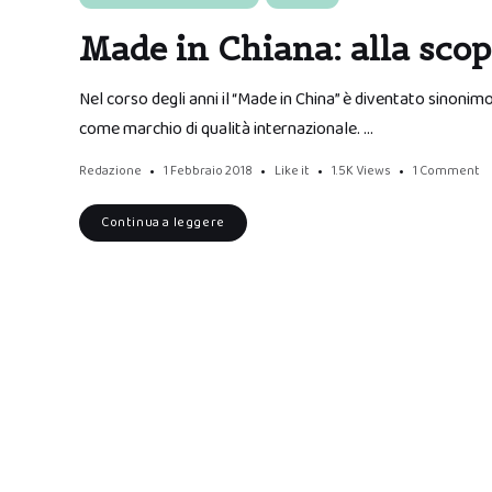
Made in Chiana: alla scop
Nel corso degli anni il “Made in China” è diventato sinonimo d
come marchio di qualità internazionale. …
Redazione
1 Febbraio 2018
Like it
1.5K
Views
1 Comment
Continua a leggere