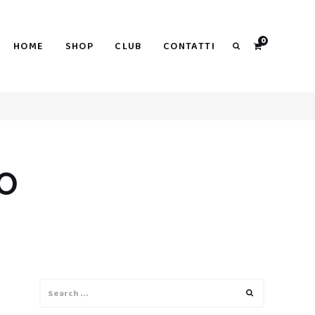
0
HOME
SHOP
CLUB
CONTATTI
Search
O
Search
Search
for: