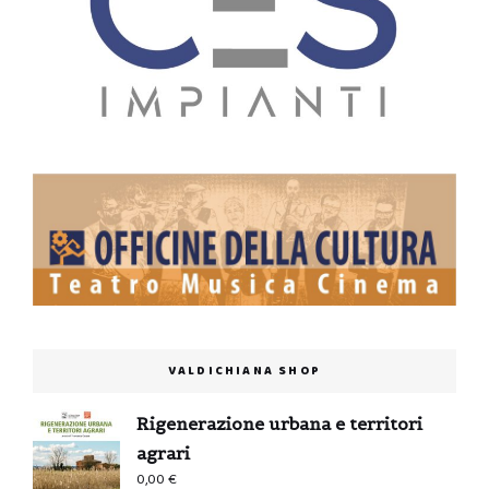
VALDICHIANA SHOP
Rigenerazione urbana e territori
agrari
0,00
€