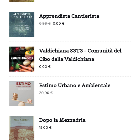
Apprendista Cantierista
Il
Il
0,99
€
0,00
€
prezzo
prezzo
originale
attuale
era:
è:
Valdichiana S3T3 - Comunità del
0,99 €.
0,00 €.
Cibo della Valdichiana
0,00
€
Estimo Urbano e Ambientale
20,00
€
Dopo la Mezzadria
15,00
€