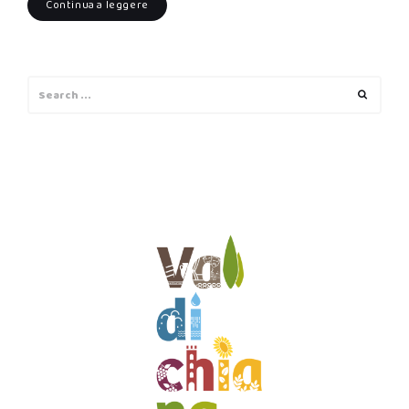
Continua a leggere
Search
Search
for: