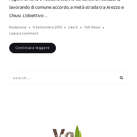
lavorando di comune accordo, a metà strada tra Arezzo e
Chiusi. L’obiettivo …
Redazione
9 Settembre 2013
Like it
1.6K
Views
Leave a comment
Continua a leggere
Search
Search
for: