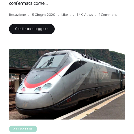
confermata come …
Redazione
5 Giugno 2020
Like it
1.4K
Views
1 Comment
Continua a leggere
ATTUALITÀ