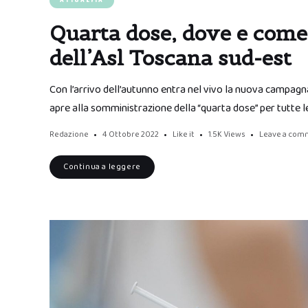
ATTUALITÀ
Quarta dose, dove e come 
dell’Asl Toscana sud-est
Con l’arrivo dell’autunno entra nel vivo la nuova campagna 
apre alla somministrazione della “quarta dose” per tutte 
Redazione
4 Ottobre 2022
Like it
1.5K
Views
Leave a com
Continua a leggere