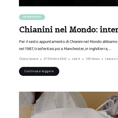
INTERVISTE
Chianini nel Mondo: inter
Per il sesto appuntamento di Chianini nel Mondo abbiamo fa
nel 1987, trasferitasi poi a Manchester, in Inghilterra, …
Chiara Cacace
27 Ottobre 2022
Like it
1.5K
Views
Leave a
Continua a leggere