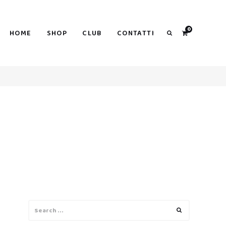
0
HOME
SHOP
CLUB
CONTATTI
Search
Search
Search
for: