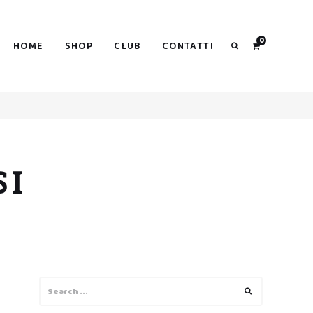
0
HOME
SHOP
CLUB
CONTATTI
Search
SI
Search
Search
for: