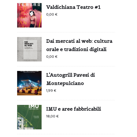
Valdichiana Teatro #1
0,00
€
Dai mercati al web: cultura
orale e tradizioni digitali
0,00
€
L'Autogrill Pavesi di
Montepulciano
1,99
€
IMU e aree fabbricabili
18,00
€