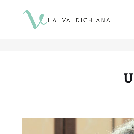
contenuto
U