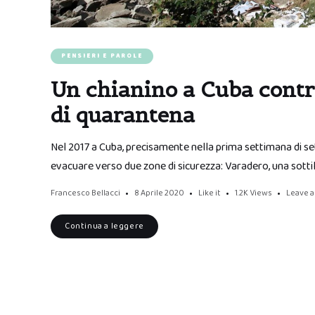
PENSIERI E PAROLE
Un chianino a Cuba contr
di quarantena
Nel 2017 a Cuba, precisamente nella prima settimana di se
evacuare verso due zone di sicurezza: Varadero, una sottil
Francesco Bellacci
8 Aprile 2020
Like it
1.2K
Views
Leave 
Continua a leggere