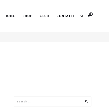
0
HOME
SHOP
CLUB
CONTATTI
Search
Search
Search
for: