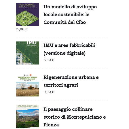
Un modello di sviluppo
locale sostenibile: le
Comunità del Cibo
15,00
€
IMU e aree fabbricabili
(versione digitale)
6,00
€
Rigenerazione urbana e
territori agrari
0,00
€
Il paesaggio collinare
storico di Montepulciano e
Pienza