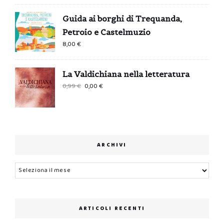
Guida ai borghi di Trequanda,
Petroio e Castelmuzio
8,00
€
La Valdichiana nella letteratura
Il
Il
0,99
€
0,00
€
prezzo
prezzo
originale
attuale
era:
è:
0,99 €.
0,00 €.
ARCHIVI
Archivi
ARTICOLI RECENTI