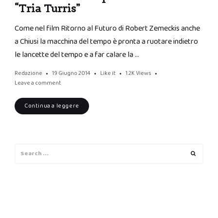
“Tria Turris”
Come nel film Ritorno al Futuro di Robert Zemeckis anche
a Chiusi la macchina del tempo è pronta a ruotare indietro
le lancette del tempo e a far calare la …
Redazione
19 Giugno 2014
Like it
1.2K
Views
Leave a comment
Continua a leggere
Search
Search
for: