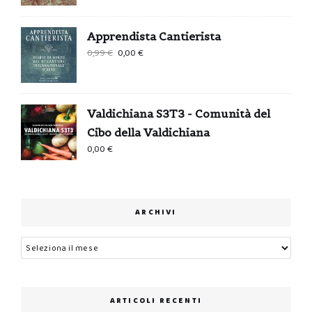
Apprendista Cantierista
Il
Il
0,99
€
0,00
€
prezzo
prezzo
originale
attuale
era:
è:
Valdichiana S3T3 - Comunità del
0,99 €.
0,00 €.
Cibo della Valdichiana
0,00
€
ARCHIVI
Archivi
ARTICOLI RECENTI