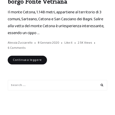
borgo Fonte Vetriana
Il monte Cetona, 1.148 metri, appartiene al territorio di 3
comuni, Sarteano, Cetona e San Casciano dei Bagni. Salire
alla vetta del monte Cetona è un’esperienza interessante,
essendo un cippo …
Alessia Zuccarello
8 Gennaio 2020
Like it
2.5K
Views
6 Comments
Continua a leggere
Search
Search
for: