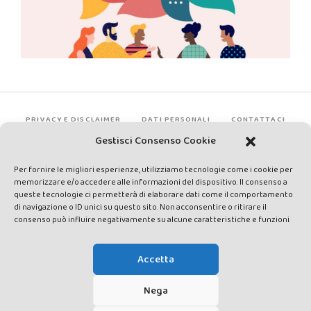
PRIVACY E DISCLAIMER
DATI PERSONALI
CONTATTACI
Gestisci Consenso Cookie
Per fornire le migliori esperienze, utilizziamo tecnologie come i cookie per
memorizzare e/o accedere alle informazioni del dispositivo. Il consenso a
queste tecnologie ci permetterà di elaborare dati come il comportamento
di navigazione o ID unici su questo sito. Non acconsentire o ritirare il
consenso può influire negativamente su alcune caratteristiche e funzioni.
Made by Avatar Web Communication © Copyright 2013-2026. All
rights reserved - Testata registrata presso il Tribunale di Siena con
Accetta
autorizzazione n°1 del 12/04/2014 - Direttrice Responsabile: Chiara
Cacace - E-mail: direzione@lavaldichiana.it - Editore: Valdichiana
Nega
Media Srl – P.IVA e C.F. 01377300528 –
amministrazione@lavaldichiana.it - Sede legale: Piazza Nazioni Unite