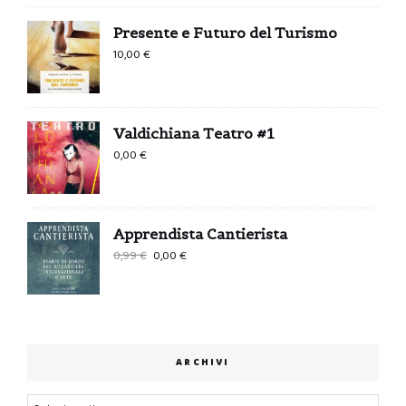
Presente e Futuro del Turismo
10,00
€
Valdichiana Teatro #1
0,00
€
Apprendista Cantierista
Il
Il
0,99
€
0,00
€
prezzo
prezzo
originale
attuale
era:
è:
0,99 €.
0,00 €.
ARCHIVI
Archivi