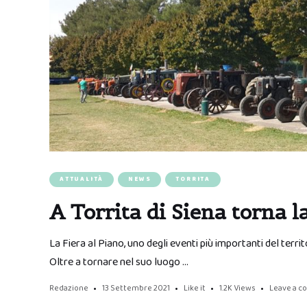
ATTUALITÀ
NEWS
TORRITA
A Torrita di Siena torna l
La Fiera al Piano, uno degli eventi più importanti del territo
Oltre a tornare nel suo luogo …
Redazione
13 Settembre 2021
Like it
1.2K
Views
Leave a 