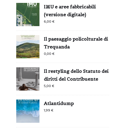
IMU e aree fabbricabili
(versione digitale)
6,00
€
Il paesaggio policolturale di
Trequanda
0,00
€
Il restyling dello Statuto dei
diritti del Contribuente
5,00
€
Atlantidump
1,99
€