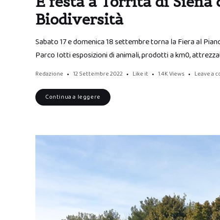
È festa a Torrita di Siena 
Biodiversità
Sabato 17 e domenica 18 settembre torna la Fiera al Piano
Parco Iotti esposizioni di animali, prodotti a km0, attrezz
Redazione
12 Settembre 2022
Like it
1.4K
Views
Leave a 
Continua a leggere