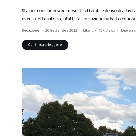
Sta per concludersi un mese di settembre denso di attività
eventi nel territorio, infatti, l’associazione ha fatto conos
Redazione
20 Settembre 2022
Like it
1.2K
Views
Leave a
Continua a leggere