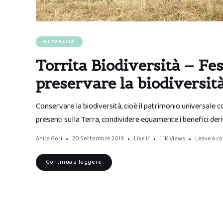
ATTUALITÀ
Torrita Biodiversità – Fes
preservare la biodiversità
Conservare la biodiversità, cioè il patrimonio universale c
presenti sulla Terra, condividere equamente i benefici deriv
Anita Goti
20 Settembre 2019
Like it
1.1K
Views
Leave a 
Continua a leggere