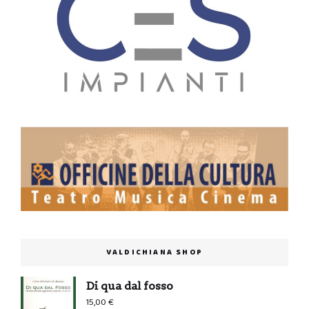
VALDICHIANA SHOP
Di qua dal fosso
15,00
€