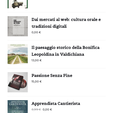
Dai mercati al web: cultura orale e
tradizioni digitali
0,00
€
Il paesaggio storico della Bonifica
Leopoldina in Valdichiana
13,00
€
Passione Senza Fine
15,00
€
Apprendista Cantierista
Il
Il
0,99
€
0,00
€