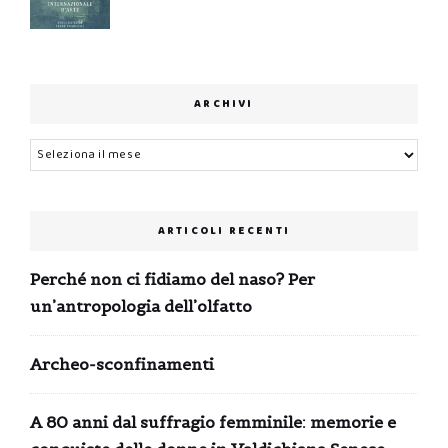
prezzo
prezzo
originale
attuale
era:
è:
0,99 €.
0,00 €.
ARCHIVI
Archivi
ARTICOLI RECENTI
Perché non ci fidiamo del naso? Per
un’antropologia dell’olfatto
Archeo-sconfinamenti
A 80 anni dal suffragio femminile: memorie e