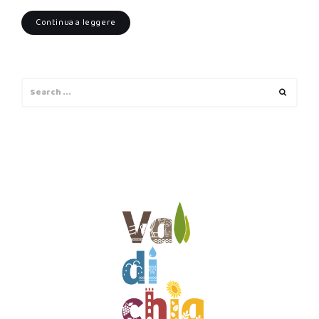
Continua a leggere
Search
Search
for: