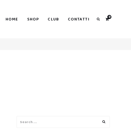
0
HOME
SHOP
CLUB
CONTATTI
Search
Search
Search
for: