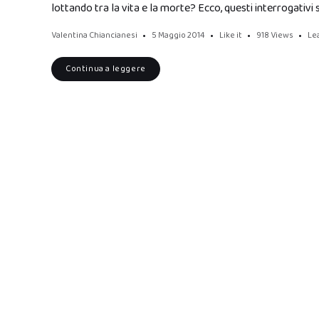
lottando tra la vita e la morte? Ecco, questi interrogativi 
Valentina Chiancianesi
5 Maggio 2014
Like it
918
Views
Le
Continua a leggere