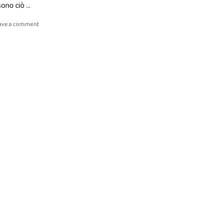
sono ciò …
ave a comment