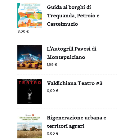
Guida ai borghi di
Trequanda, Petroio e
Castelmuzio
8,00
€
L'Autogrill Pavesi di
Montepulciano
1,99
€
Valdichiana Teatro #3
0,00
€
Rigenerazione urbana e
territori agrari
0,00
€