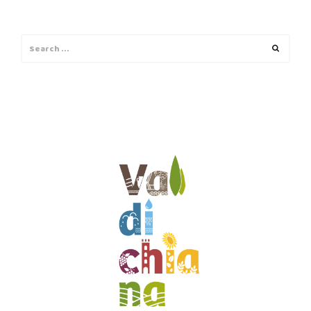
Search
Search
for: