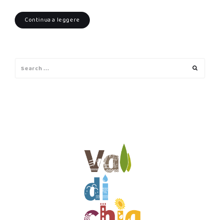
Continua a leggere
Search
Search
for: