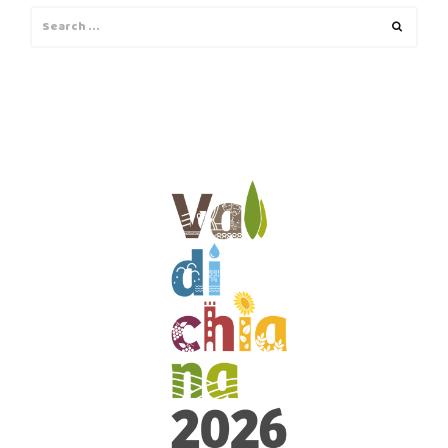
Search
Search
for: