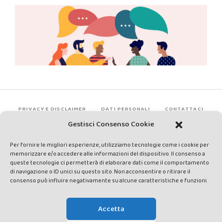
PRIVACY E DISCLAIMER
DATI PERSONALI
CONTATTACI
Gestisci Consenso Cookie
Per fornire le migliori esperienze, utilizziamo tecnologie come i cookie per
memorizzare e/o accedere alle informazioni del dispositivo. Il consenso a
queste tecnologie ci permetterà di elaborare dati come il comportamento
di navigazione o ID unici su questo sito. Non acconsentire o ritirare il
consenso può influire negativamente su alcune caratteristiche e funzioni.
Made by Avatar Web Communication © Copyright 2013-2026. All
rights reserved - Testata registrata presso il Tribunale di Siena con
Accetta
autorizzazione n°1 del 12/04/2014 - Direttrice Responsabile: Chiara
Cacace - E-mail: direzione@lavaldichiana.it - Editore: Valdichiana