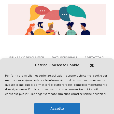
PRIVACY E DISCLAIMER
DATI PERSONALI
CONTATTACI
Gestisci Consenso Cookie
Per fornire le migliori esperienze, utilizziamo tecnologie come i cookie per
memorizzare e/o accedere alle informazioni del dispositivo. Il consenso a
queste tecnologie ci permetterà di elaborare dati come il comportamento
di navigazione o ID unici su questo sito. Non acconsentire o ritirare il
consenso può influire negativamente su alcune caratteristiche e funzioni.
Made by Avatar Web Communication © Copyright 2013-2026. All
rights reserved - Testata registrata presso il Tribunale di Siena con
Accetta
autorizzazione n°1 del 12/04/2014 - Direttrice Responsabile: Chiara