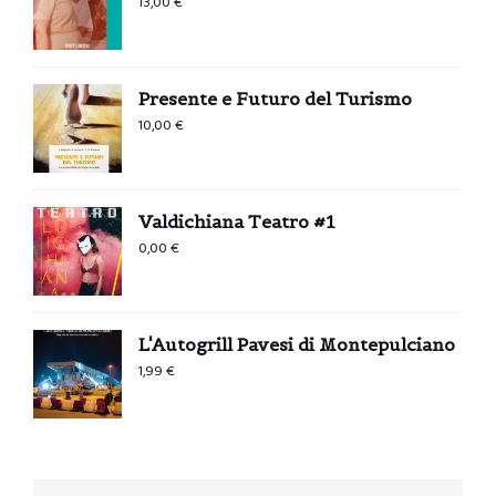
13,00
€
Presente e Futuro del Turismo
10,00
€
Valdichiana Teatro #1
0,00
€
L'Autogrill Pavesi di Montepulciano
1,99
€