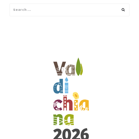
Search
Search
for: